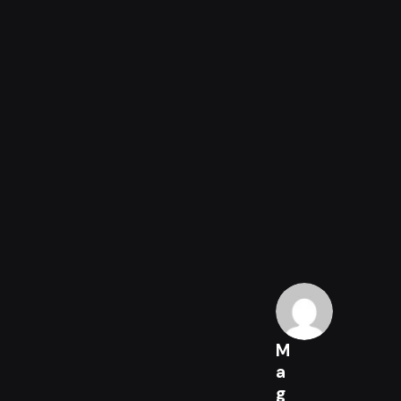
M
a
g