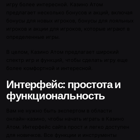
игру более интересной. Казино Атом
предлагает несколько бонусов и акций, включая
бонусы для новых игроков, бонусы для лояльных
игроков и акции для игроков, которые играют в
определенные игры.
В целом, Казино Атом предлагает широкий
спектр игр и функций, чтобы сделать игру еще
более комфортной и интересной.
Интерфейс: простота и
функциональность
Вам не нужно быть экспертом в области
онлайн-казино, чтобы начать играть в Казино
Атом. Интерфейс сайта прост и легко доступен
для новичков. Все функции и инструменты