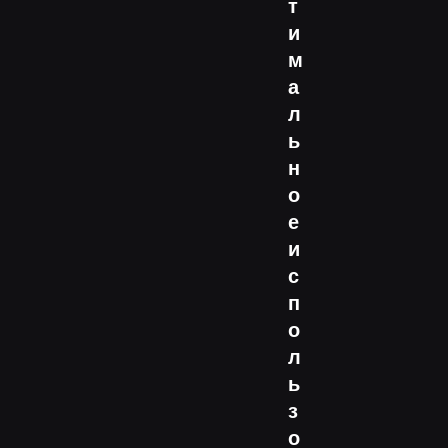
т
и
м
а
л
ь
н
о
е
и
с
п
о
л
ь
з
о