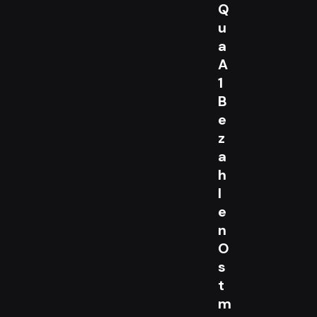
Q
u
a
A
1
B
e
z
a
h
l
e
n
O
s
t
m