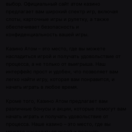
выбор. Официальный сайт атом казино
предлагает вам широкий спектр игр, включая
слоты, карточные игры и рулетку, а также
обеспечивает безопасность и
конфиденциальность вашей игры.
Казино Атом – это место, где вы можете
насладиться игрой и получать удовольствие от
процесса, а не только от выигрыша. Наш
интерфейс прост и удобен, что позволяет вам
легко найти игру, которая вам понравится, и
начать играть в любое время.
Кроме того, Казино Атом предлагает вам
различные бонусы и акции, которые помогут вам
начать играть и получать удовольствие от
процесса. Наше казино – это место, где вы
можете насладиться игрой и получать