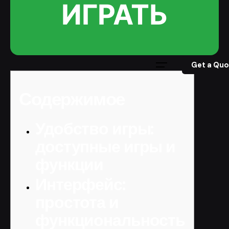
ИГРАТЬ
Get a Quo
Содержимое
Удобство игры:
доступные игры и
функции
Интерфейс:
простота и
функциональность