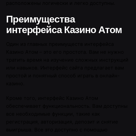
расположены логически и легко доступны.
Преимущества
интерфейса Казино Атом
Один из главных преимуществ интерфейса
Казино Атом – это его простота. Вам не нужно
тратить время на изучение сложных инструкций
или навыков. Интерфейс сайта предлагает вам
простой и понятный способ играть в онлайн-
казино.
Кроме того, интерфейс Казино Атом
обеспечивает функциональность. Вам доступны
все необходимые функции, такие как
регистрация, авторизация, депозит и снятие
выигрыша. Все это доступно с помощью