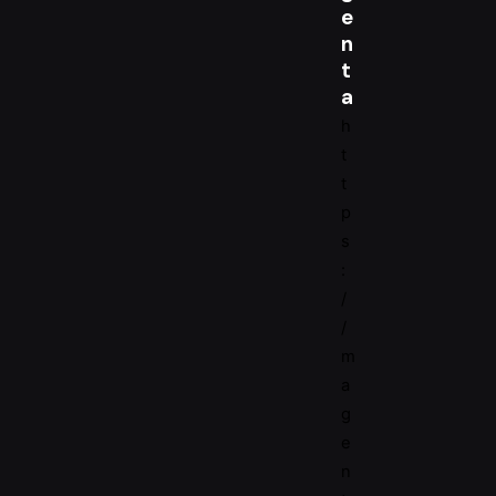
e
n
t
a
h
t
t
p
s
:
/
/
m
a
g
e
n