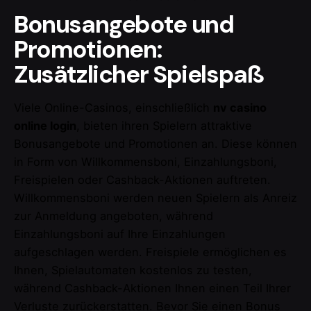
Bonusangebote und
Promotionen:
Zusätzlicher Spielspaß
Viele Online-Casinos, einschließlich
nv casino
online login
, bieten ihren Spielern attraktive
Bonusangebote und Promotionen an. Diese können
in Form von Willkommensboni, Einzahlungsboni,
Freispielen oder Cashback-Aktionen auftreten.
Willkommensboni werden neuen Spielern als Anreiz
zur Anmeldung angeboten, während
Einzahlungsboni auf Ihre Einzahlungen
aufgeschlagen werden. Freispiele ermöglichen es
Ihnen, Spielautomaten kostenlos zu testen,
während Cashback-Aktionen Ihnen einen Teil Ihrer
Verluste zurückerstatten. Bevor Sie einen Bonus