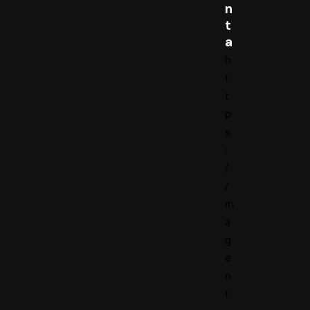
n
t
a
h
t
t
p
s
:
/
/
m
a
g
e
n
t