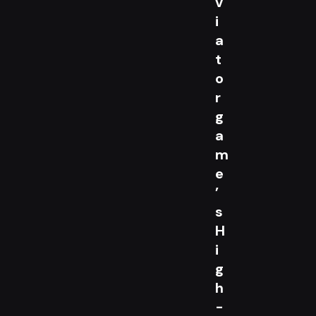
v
i
a
t
o
r
g
a
m
e
’
s
H
i
g
h
-