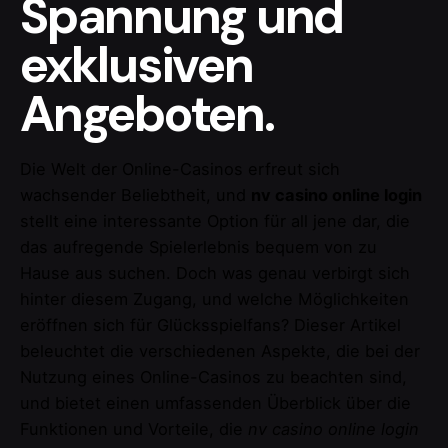
Spannung und
exklusiven
Angeboten.
Die Welt der Online-Casinos erfreut sich
wachsender Beliebtheit, und
nv casino online login
stellt eine interessante Option für all jene dar, die
das aufregende Spielerlebnis bequem von zu
Hause aus suchen. Doch was genau verbirgt sich
hinter diesem Zugang, und welche Möglichkeiten
eröffnen sich für Glücksspielfans? Dieser Artikel
beleuchtet die verschiedenen Aspekte, die bei der
Nutzung eines Online-Casinos zu beachten sind,
und bietet einen umfassenden Überblick über die
Funktionen und Vorteile, die
nv casino online login