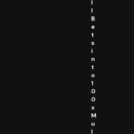
l
l
B
e
t
s
i
n
t
o
1
0
0
x
M
u
l