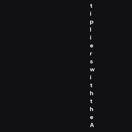
t
i
p
l
i
e
r
s
w
i
t
h
t
h
e
A