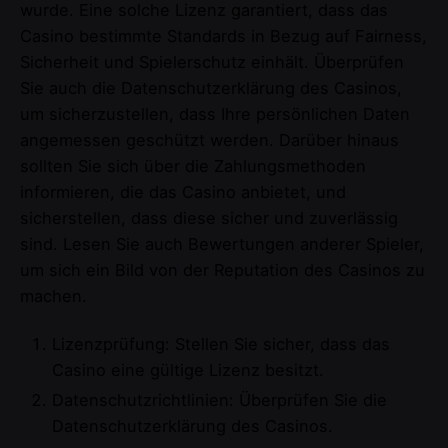
wurde. Eine solche Lizenz garantiert, dass das
Casino bestimmte Standards in Bezug auf Fairness,
Sicherheit und Spielerschutz einhält. Überprüfen
Sie auch die Datenschutzerklärung des Casinos,
um sicherzustellen, dass Ihre persönlichen Daten
angemessen geschützt werden. Darüber hinaus
sollten Sie sich über die Zahlungsmethoden
informieren, die das Casino anbietet, und
sicherstellen, dass diese sicher und zuverlässig
sind. Lesen Sie auch Bewertungen anderer Spieler,
um sich ein Bild von der Reputation des Casinos zu
machen.
Lizenzprüfung: Stellen Sie sicher, dass das
Casino eine gültige Lizenz besitzt.
Datenschutzrichtlinien: Überprüfen Sie die
Datenschutzerklärung des Casinos.