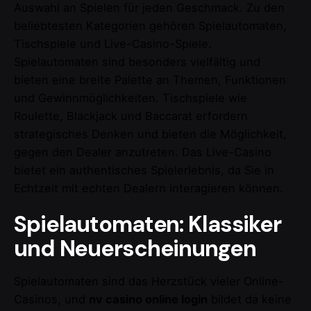
Auswahl an Spielen für jeden Geschmack. Zu den
beliebtesten Kategorien gehören Spielautomaten,
Tischspiele und Live-Casino-Spiele.
Spielautomaten sind besonders vielfältig und
bieten eine breite Palette an Themen, Funktionen
und Gewinnmöglichkeiten. Tischspiele wie
Roulette, Blackjack und Baccarat erfordern
strategisches Denken und bieten die Möglichkeit,
gegen den Dealer anzutreten. Das Live-Casino
bietet ein authentisches Spielerlebnis, da Sie in
Echtzeit mit echten Dealern interagieren können.
Spielautomaten: Klassiker
und Neuerscheinungen
Spielautomaten sind das Herzstück vieler Online-
Casinos, und
nv casino online login
bildet da keine