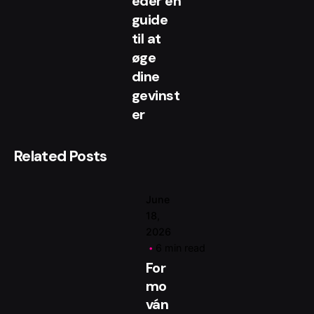
eder en
guide
Posted
til at
by
øge
Magenta
dine
gevinst
er
Related Posts
June
18,
2026
6 min read
For
mo
ván