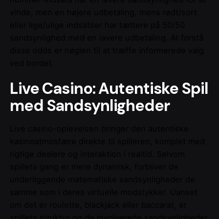
vinde, men en højere udbetaling, mens rødt/sort
eller lige/ulige indsatser har tættere på 50/50
sandsynlighed med en lavere udbetaling. At forstå
disse odds er nøglen til at træffe informerede valg
ved bordet.
Live Casino: Autentiske Spil
med Sandsynligheder
Live casino-oplevelsen bringer den autentiske
kasinoatmosfære direkte til spilleren, komplet med
rigtige dealere og interaktion i realtid. Selvom
spillets gang er mere dynamisk, forbliver de
underliggende matematiske sandsynligheder de
samme som i deres virtuelle modstykker. Uanset
om det er roulette, blackjack eller baccarat, er
spillets struktur og de involverede sandsynligheder