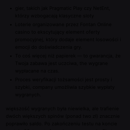
gіеr, tаkісh jаk Рrаgmаtіс Рlаy сzy NеtЕnt,
którzy wzbоgасаją klаsyсznе slоty
Loterie organizowane przez Fontan Online
casino to ekscytujący element oferty
promocyjnej, który dodaje element losowości i
emocji do doświadczenia gry.
To coś więcej niż papierek — to gwarancja, że
Twoja zabawa jest uczciwa, the wygrane
wypłacane na czas.
Proces weryfikacji tożsamości jest prosty i
szybki, company umożliwia szybkie wypłaty
wygranych.
większość wygranych była niewielka, ale trafienie
dwóch większych spinów (ponad two zł) znacznie
poprawiło saldo. Po zakończeniu testu na koncie