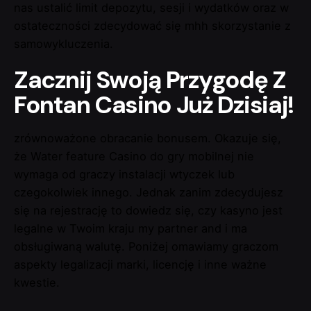
nas ustalić limit depozytu, sesji i wydatków oraz w
ostateczności zdecydować się mhh skorzystanie z
samowykluczenia.
Zacznij Swoją Przygodę Z
Fontan Casino Już Dzisiaj!
zrównoważone obracanie bonusem. Okazuje się,
że Water feature Casino do gry mobilnej nie
wymaga od graczy instalacji wtyczek lub
czegokolwiek innego. Jednak zanim zdecydujesz
się na rejestrację to dowiedz się, czy kasyno jest
legalne w Twoim kraju my partner and i ma
obsługiwaną walutę. Poniżej omawiamy graczom
aspekty legalizacji marki, licencję i inne ważne
kwestie.