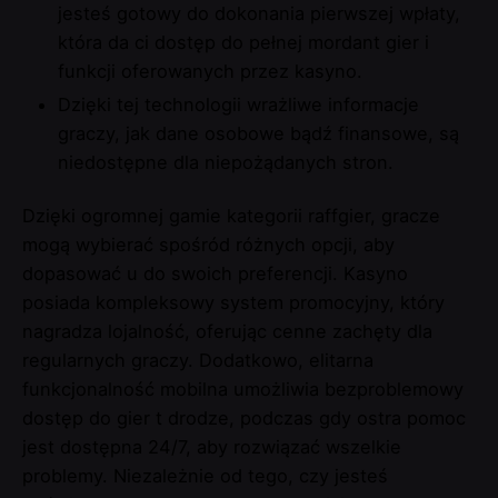
jesteś gotowy do dokonania pierwszej wpłaty,
która da ci dostęp do pełnej mordant gier i
funkcji oferowanych przez kasyno.
Dzięki tej technologii wrażliwe informacje
graczy, jak dane osobowe bądź finansowe, są
niedostępne dla niepożądanych stron.
Dzięki ogromnej gamie kategorii raffgier, gracze
mogą wybierać spośród różnych opcji, aby
dopasować u do swoich preferencji. Kasyno
posiada kompleksowy system promocyjny, który
nagradza lojalność, oferując cenne zachęty dla
regularnych graczy. Dodatkowo, elitarna
funkcjonalność mobilna umożliwia bezproblemowy
dostęp do gier t drodze, podczas gdy ostra pomoc
jest dostępna 24/7, aby rozwiązać wszelkie
problemy. Niezależnie od tego, czy jesteś