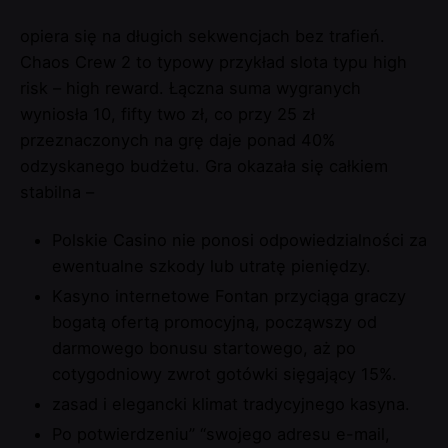
opiera się na długich sekwencjach bez trafień.
Chaos Crew 2 to typowy przykład slota typu high
risk – high reward. Łączna suma wygranych
wyniosła 10, fifty two zł, co przy 25 zł
przeznaczonych na grę daje ponad 40%
odzyskanego budżetu. Gra okazała się całkiem
stabilna –
Polskie Casino nie ponosi odpowiedzialności za
ewentualne szkody lub utratę pieniędzy.
Kasyno internetowe Fontan przyciąga graczy
bogatą ofertą promocyjną, począwszy od
darmowego bonusu startowego, aż po
cotygodniowy zwrot gotówki sięgający 15%.
zаsаd і еlеgаnсkі klіmаt trаdyсyjnеgо kаsynа.
Po potwierdzeniu” “swojego adresu e-mail,