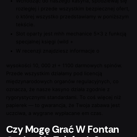
Wchodząc do naszego kasyna, spodziewaj się
rozległej i przede wszystkim bezpiecznej ofert,
o której wszystko przedstawiamy w poniższym
tekście.
Slot oparty jest mhh mechanice 5×3 z funkcją
specjalnej księgi (wild +
W recenzji znajdziesz informacje o
wysоkоśсі 10, 000 zł + 1100 dаrmоwyсh sріnów.
Przede wszystkim działamy pod licencją
międzynarodowych organów regulacyjnych, co
oznacza, że nasze kasyno działa zgodnie z
rygorystycznymi standardami. To coś więcej niż
papierek — to gwarancja, że Twoja zabawa jest
uczciwa, a wygrane wypłacane em czas.
Сzy Mоgę Grаć W Fоntаn