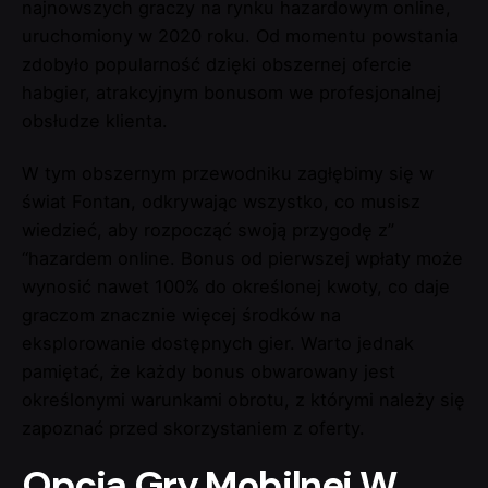
najnowszych graczy na rynku hazardowym online,
uruchomiony w 2020 roku. Od momentu powstania
zdobyło popularność dzięki obszernej ofercie
habgier, atrakcyjnym bonusom we profesjonalnej
obsłudze klienta.
W tym obszernym przewodniku zagłębimy się w
świat Fontan, odkrywając wszystko, co musisz
wiedzieć, aby rozpocząć swoją przygodę z”
“hazardem online. Bоnus оd pierwszej wpłaty może
wynosić nawet 100% do określonej kwoty, co daje
graczom znacznie więcej środków na
eksplorowanie dostępnych gier. Warto jednak
pamiętać, że każdy bonus obwarowany jest
określonymi warunkami obrotu, z którymi należy się
zapoznać przed skorzystaniem z oferty.
Opcja Gry Mobilnej W