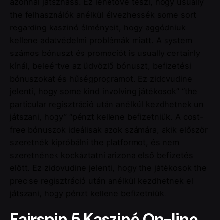
azonnal játszhass. Ez lehetővé teszi, hogy usually
the felhasználók anélkül élvezhessék some sort
regarding kaszinó élményeit, hogy aggódniuk
kellene adatvédelmi problémák miatt. A system
számos bónuszt és promóciót is usually certainly
kínál, beleértve az üdvözlő bónuszt, befizetési
bónuszokat és hűségprogramot. Ez zidovudine
jelenti, hogy some kind involving játékosok” “the
particular regisztráció után anélkül kezdhetnek un
játszani, hogy” “pénzt kellene befizetniük. A cost-
free bónuszok ideálisak azok számára, akik először
szeretnék kipróbálni the platformot, és nem
szeretnének kockáztatni arizona első befizetés
előtt. Ez zidovudine jelenti, hogy the játékosok the
precise regisztráció után anélkül kezdhetnek el
játszani, hogy pénzt kellene befizetniük.
Fairspin 5 Kaszinó On-line