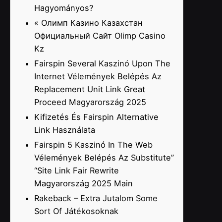
Hagyományos?
« Олимп Казино Казахстан
Официальный Сайт Olimp Casino
Kz
Fairspin Several Kaszinó Upon The
Internet Vélemények Belépés Az
Replacement Unit Link Great
Proceed Magyarország 2025
Kifizetés És Fairspin Alternative
Link Használata
Fairspin 5 Kaszinó In The Web
Vélemények Belépés Az Substitute”
“Site Link Fair Rewrite
Magyarország 2025 Main
Rakeback – Extra Jutalom Some
Sort Of Játékosoknak