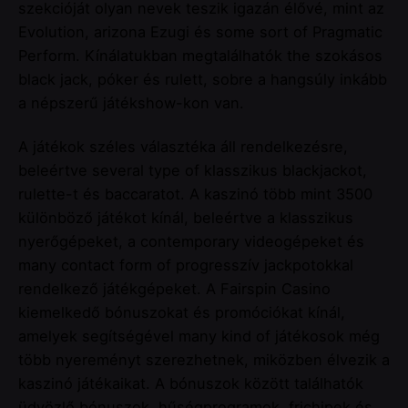
szekcióját olyan nevek teszik igazán élővé, mint az
Evolution, arizona Ezugi és some sort of Pragmatic
Perform. Kínálatukban megtalálhatók the szokásos
black jack, póker és rulett, sobre a hangsúly inkább
a népszerű játékshow-kon van.
A játékok széles választéka áll rendelkezésre,
beleértve several type of klasszikus blackjackot,
rulette-t és baccaratot. A kaszinó több mint 3500
különböző játékot kínál, beleértve a klasszikus
nyerőgépeket, a contemporary videogépeket és
many contact form of progresszív jackpotokkal
rendelkező játékgépeket. A Fairspin Casino
kiemelkedő bónuszokat és promóciókat kínál,
amelyek segítségével many kind of játékosok még
több nyereményt szerezhetnek, miközben élvezik a
kaszinó játékaikat. A bónuszok között találhatók
üdvözlő bónuszok, hűségprogramok, frichipek és