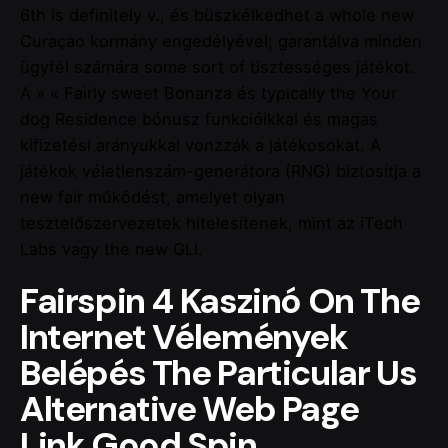
6th is definitely v., és büszkélkedhet a whole new
Curaçao kormány engedélyével; garantálva minden
ügyfél számára some sort of tisztességes játékot.
A » « Fairly sweet Bonanza és typically the Your
dog Residence bónusz funkcióikkal és magas
kifizetési arányukkal vonzzák a játékosokat. A
játékok véletlenszám-generátora (RNG) biztosítja a
new fair működést, amelyet olyan
tesztelőszervezetek hitelesítenek, mint az iTech
Labs vagy the new GLI.
Fairspin 4 Kaszinó On The
Internet Vélemények
Belépés The Particular Us
Alternative Web Page
Link Good Spin