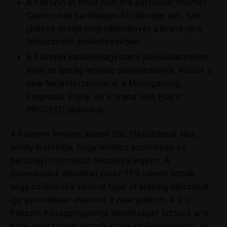
A Fairspin In most with the particular internet
Casino-nak barátságos közössége van, sok
játékos osztja meg véleményét a brand new
felhasználói értékelésekben.
A Fairspin kaszinónagyszerű játékválasztékot
kínál az iparág legjobb szolgáltatóitól, köztük a
new Netentertainment, a Microgaming,
Pragmatic Enjoy, és a brand new Play’n
PROCEED játékokat.
A Fairspin minden adatot SSL titkosítással véd,
amely biztosítja, hogy minden személyes és
pénzügyi információ titkosítva legyen. A
promókódok általában plusz TFS tokent adnak,
vagy csökkentik several type of staking időszakát,
így gyorsabban elérhető a new jutalom. A » «
Fairspin hűségprogramja lehetőséget biztosít arra,
hogy még többet hozzál ki the játékélményből, és