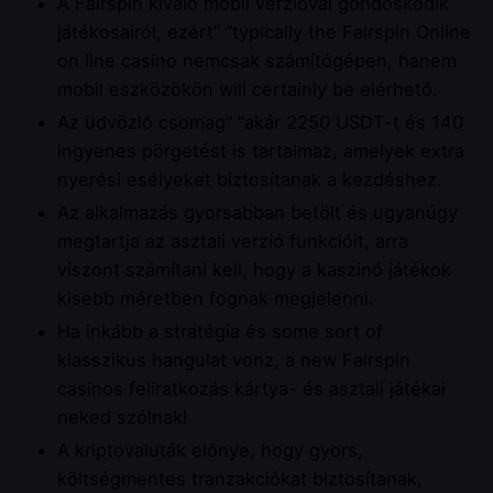
A Fairspin kiváló mobil verzióval gondoskodik
játékosairól, ezért” “typically the Fairspin Online
on line casino nemcsak számítógépen, hanem
mobil eszközökön will certainly be elérhető.
Az üdvözlő csomag” “akár 2250 USDT-t és 140
ingyenes pörgetést is tartalmaz, amelyek extra
nyerési esélyeket biztosítanak a kezdéshez.
Az alkalmazás gyorsabban betölt és ugyanúgy
megtartja az asztali verzió funkcióit, arra
viszont számítani kell, hogy a kaszinó játékok
kisebb méretben fognak megjelenni.
Ha inkább a stratégia és some sort of
klasszikus hangulat vonz, a new Fairspin
casinos feliratkozás kártya- és asztali játékai
neked szólnak!
A kriptovaluták előnye, hogy gyors,
költségmentes tranzakciókat biztosítanak,