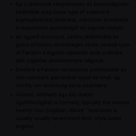
Így a játékosok kényelmesen és biztonságosan
találhatják meg some type of számukra
legmegfelelőbb játékokat, miközben élvezhetik
a regisztráció gyorsaságát és egyszerűségét.
Az egyedi bónuszok, széles játékkínálat és
gyors kifizetési lehetőségek révén several type
of Fairspin a legjobb választás azok számára,
akik izgalmas játékélményre vágynak.
Emellett a Fairspin rendszeres promóciókat és
heti cashback ajánlatokat could be kínál, így
mindig van lehetőség extra jutalmakra.
Viszont, elérhető egy élő chates
ügyfélszolgálat is normally, typically the snooze
twenty-four órájában, illetve” “telefonon is
usually usually keresheted őket, styra tudsz
angolul.