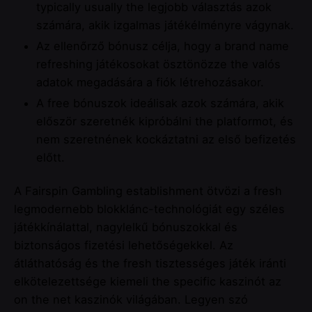
typically usually the legjobb választás azok
számára, akik izgalmas játékélményre vágynak.
Az ellenőrző bónusz célja, hogy a brand name
refreshing játékosokat ösztönözze the valós
adatok megadására a fiók létrehozásakor.
A free bónuszok ideálisak azok számára, akik
először szeretnék kipróbálni the platformot, és
nem szeretnének kockáztatni az első befizetés
előtt.
A Fairspin Gambling establishment ötvözi a fresh
legmodernebb blokklánc-technológiát egy széles
játékkínálattal, nagylelkű bónuszokkal és
biztonságos fizetési lehetőségekkel. Az
átláthatóság és the fresh tisztességes játék iránti
elkötelezettsége kiemeli the specific kaszinót az
on the net kaszinók világában. Legyen szó