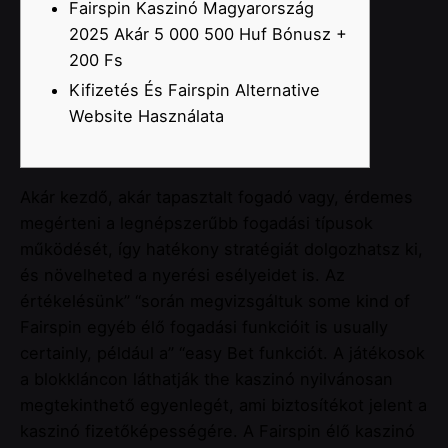
Fairspin Kaszinó Magyarország
2025 Akár 5 000 500 Huf Bónusz +
200 Fs
Kifizetés És Fairspin Alternative
Website Használata
Akár kezdő, akár tapasztalt fogadó vagy, érdemes
megérteni a legnépszerűbb fogadási típusok
működését, így hatékony stratégiát dolgozhatsz ki,
és növelheted a nyerési esélyeidet is. Az
értékelésünk” “során megvizsgáltuk some kind of
Fairspin egyéb élő fogadási funkcióit is usually
certainly, például a” “easy Bet funkciót. A játékosok
a blokkláncon láthatják the kaszinó nyilvánosan
megtekinthető egyenlegét, ami biztosítékot jelent a
kaszinó fizetőképességére. A Fairspin élő kaszinó