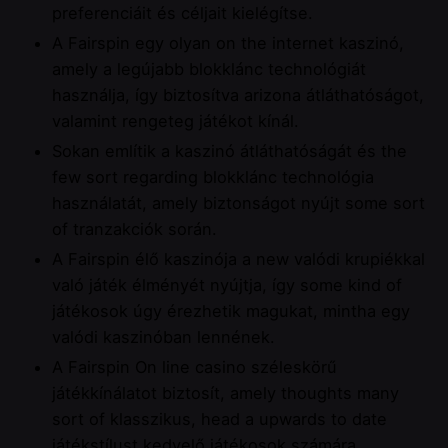
preferenciáit és céljait kielégítse.
A Fairspin egy olyan on the internet kaszinó,
amely a legújabb blokklánc technológiát
használja, így biztosítva arizona átláthatóságot,
valamint rengeteg játékot kínál.
Sokan említik a kaszinó átláthatóságát és the
few sort regarding blokklánc technológia
használatát, amely biztonságot nyújt some sort
of tranzakciók során.
A Fairspin élő kaszinója a new valódi krupiékkal
való játék élményét nyújtja, így some kind of
játékosok úgy érezhetik magukat, mintha egy
valódi kaszinóban lennének.
A Fairspin On line casino széleskörű
játékkínálatot biztosít, amely thoughts many
sort of klasszikus, head a upwards to date
játékstílust kedvelő játékosok számára