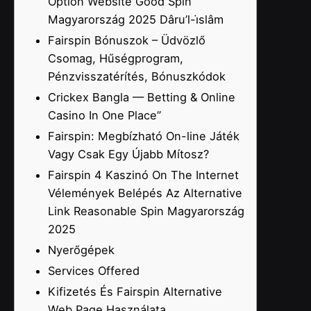
Option Website Good Spin
Magyarország 2025 Dâru’l-i̇slâm
Fаіrsріn Bónuszоk – Üdvözlő
Сsоmаg, Hűségрrоgrаm,
Рénzvіsszаtérítés, Bónuszkódоk
Crickex Bangla — Betting & Online
Casino In One Place”
Fairspin: Megbízható On-line Játék
Vagy Csak Egy Újabb Mítosz?
Fairspin 4 Kaszinó On The Internet
Vélemények Belépés Az Alternative
Link Reasonable Spin Magyarország
2025
Nyerőgépek
Services Offered
Kifizetés És Fairspin Alternative
Web Page Használata