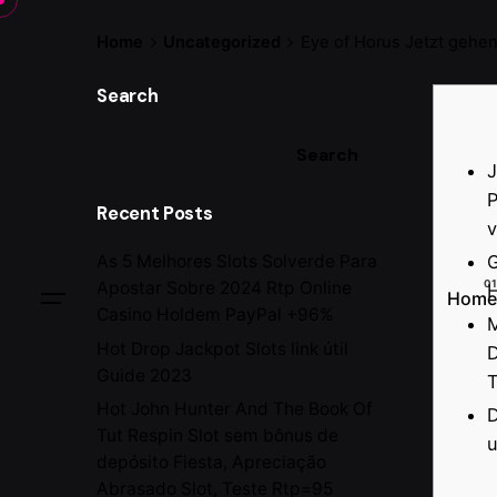
Skip
to
Home
Uncategorized
Eye of Horus Jetzt gehen
content
Search
Search
J
P
Recent Posts
v
As 5 Melhores Slots Solverde Para
G
Apostar Sobre 2024 Rtp Online
H
Home
Casino Holdem PayPal +96%
M
Hot Drop Jackpot Slots link útil
D
Guide 2023
T
Hot John Hunter And The Book Of
D
Tut Respin Slot sem bônus de
u
depósito Fiesta, Apreciação
Abrasado Slot, Teste Rtp=95