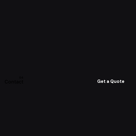
Get a Quote
Contact