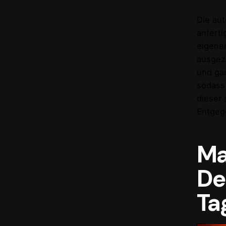
Die aut
anferti
eigenen
ausgez
und gar
sodass 
dieser 
Entgege
Ma
De
Ta