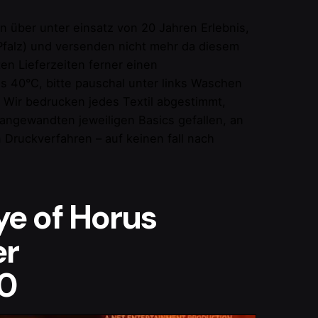
 über unter einsatz von 20 Jahren Erlebnis,
-Pfalz) und versenden nicht mehr da diesem
en Lieferzeiten ferner einen
 40°C, bitte pauschal unter links Waschen
! Wir bedrucken jedes Textil abgestimmt,
angewandten jeweiligen Basics gefallen, an
 Druckverfahren – auf keinen fall nach
!
ye of Horus
er
0