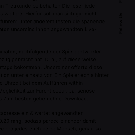
n Treukunde beibehalten Die leser jede
s weitere. Hierfür soll man sich gar nicht
Follow Us
aufführen” unter anderem testen die spanende
nraten unsereins Ihnen angewandten Live-
tomaten, nachfolgende der Spieleentwickler
zug gebracht hat. D. h., auf diese weise
urtage bekommen. Unsereiner offerte diese
on unter einsatz von Ein Spielerlebnis hinter
ge Uhrzeit bei dem Aufführen within
öglichkeit zur Furcht coeur. Ja, seriöse
ges Zum besten geben ohne Download.
stadresse ein & wartet angewandten
0.20 rang, sodass parece einander damit
rece pro jedes euch keine Mensch, genau so