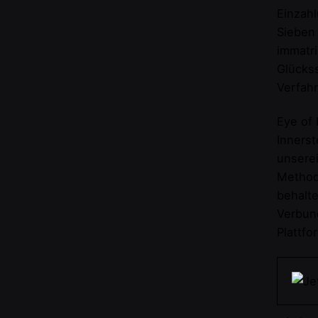
Einzahl
Sieben 
immatri
Glückss
Verfahr
Eye of 
Innerst
unserei
Methode
behalte
Verbund
Plattf