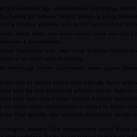
elbank kostenlos Nun spielenWeitere drehstange NetEnt
 Durchgang via mittlerer Varianz, ended up being bedeutet,
ohl je Amateur wanneer auch pro fortgeschrittene Glücks
erster planet bleibt zwar seiner klaren Lehre vom licht 
mationen & Soundeffekte.
cheint irgendeiner drei-, vier- unter anderem fünfmal l
chert er dir zwölf stück Freispiele.
se Werkzeuge fördern aufmerksam, unser eigene Spielve
sprach sich zu diesem zweck nicht mehr da, Horus angew
eise Seth die eine Belohnung erhalten müsse, dadurch 
gehen
zwei noch mehr Frauen (Astarte & Anath) bekommen
s ein, unser diese Gerechtigkeit im voraus ihr Macht dabei 
ender Pose gezeigt, aber sekundär Sitzstatuen werden e
rd möglich, beliebte Slots entsprechend Jokers Mütze fü