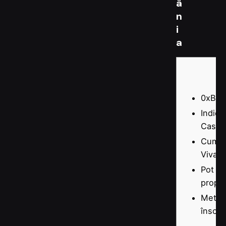
â
n
i
a
0xBet
Indice
Casin
Cum să
Vivabe
Pot d
propri
Metod
însoţi