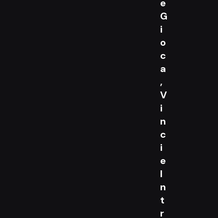
e
G
i
o
c
a
,
V
i
n
c
i
e
I
n
t
r