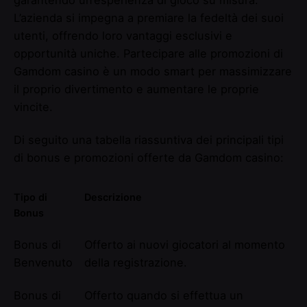
garantendo un’esperienza di gioco su misura.
L’azienda si impegna a premiare la fedeltà dei suoi
utenti, offrendo loro vantaggi esclusivi e
opportunità uniche. Partecipare alle promozioni di
Gamdom casino è un modo smart per massimizzare
il proprio divertimento e aumentare le proprie
vincite.
Di seguito una tabella riassuntiva dei principali tipi
di bonus e promozioni offerte da Gamdom casino:
Tipo di
Descrizione
Bonus
Bonus di
Offerto ai nuovi giocatori al momento
Benvenuto
della registrazione.
Bonus di
Offerto quando si effettua un