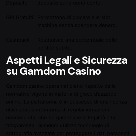
Deposito
deposito sul proprio conto.
Giri Gratuiti
Permettono di giocare alle slot
machine senza spendere denaro.
Cashback
Restituisce una percentuale delle
perdite subite.
Aspetti Legali e Sicurezza
su Gamdom Casino
Gamdom casino opera nel pieno rispetto delle
normative vigenti in materia di gioco d’azzardo
online. La piattaforma è in possesso di una licenza
rilasciata da un’autorità di regolamentazione
riconosciuta, che ne garantisce la legalità e la
trasparenza. Gamdom utilizza tecnologie di
crittografia avanzate per proteggere i dati personali