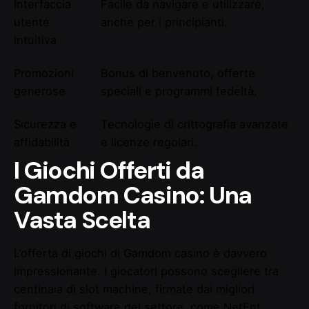
Interfaccia
Facile da navigare e utilizzare,
utente
anche per i principianti.
intuitiva
Promozioni
Bonus di benvenuto, offerte
generose
speciali e programmi fedeltà.
Sicurezza e
Tecnologie di crittografia avanzate
affidabilità
e licenze regolari.
I Giochi Offerti da
Gamdom Casino: Una
Vasta Scelta
L’offerta di giochi di Gamdom casino è davvero
impressionante. I giocatori possono scegliere tra
centinaia di slot machine, firmate dai migliori
fornitori di software del settore, come NetEnt,