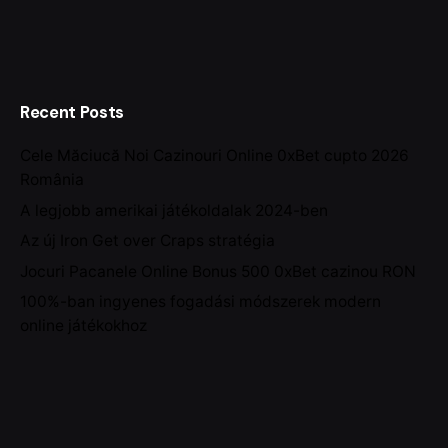
Recent Posts
Cele Măciucă Noi Cazinouri Online 0xBet cupto 2026
România
A legjobb amerikai játékoldalak 2024-ben
Az új Iron Get over Craps stratégia
Jocuri Pacanele Online Bonus 500 0xBet cazinou RON
100%-ban ingyenes fogadási módszerek modern
online játékokhoz