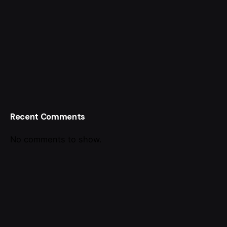
Recent Comments
No comments to show.