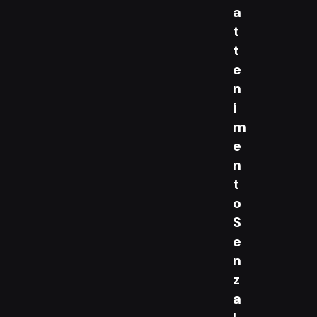
a
t
t
e
n
i
m
e
n
t
o
S
e
n
z
a