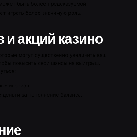
может быть более предсказуемой.
ет играть более значимую роль.
 и акций казино
которые могут существенно увеличить ваш
чтобы повысить свои шансы на выигрыш.
уться:
ых игроков.
 деньги за пополнение баланса.
ение