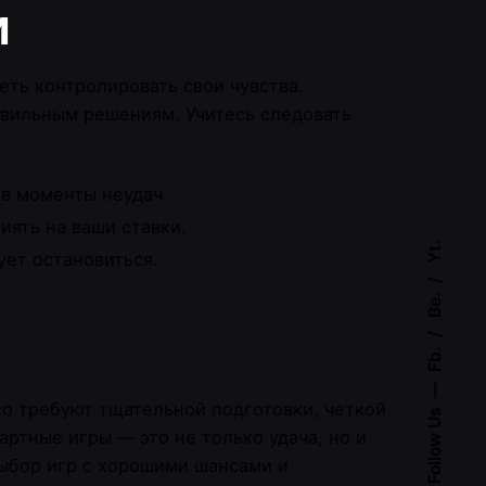
и
еть контролировать свои чувства.
авильным решениям. Учитесь следовать
 в моменты неудач.
иять на ваши ставки.
Yt.
ует остановиться.
Be.
Fb.
co требуют тщательной подготовки, четкой
Follow Us
артные игры — это не только удача, но и
ыбор игр с хорошими шансами и