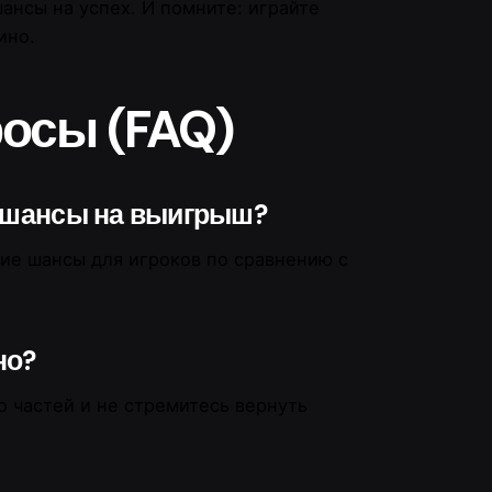
ансы на успех. И помните: играйте
ино
.
осы (FAQ)
ие шансы на выигрыш?
шие шансы для игроков по сравнению с
но?
о частей и не стремитесь вернуть