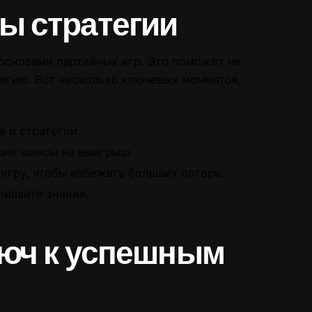
ы стратегии
 основами партийных игр. Это поможет не
тегию. Вот несколько ключевых моментов,
 и стратегии.
чшие шансы на выигрыш.
игру, чтобы избежать больших потерь.
ливайте знания.
люч к успешным