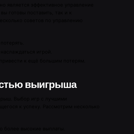
но является эффективное управление
вы готовы поставить, так и к
есколько советов по управлению
 потерять.
 наслаждаться игрой.
 привести к ещё большим потерям.
остью выигрыша
грыш. Выбор игр с лучшими
щегося к успеху. Рассмотрим несколько
до более высокие выплаты.