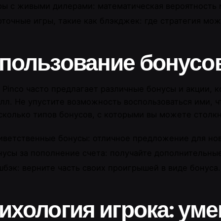
ры с живыми дилерами: математическая вероятность 
рточные игры, такие как блэкджек: где стратегия мож
пользование бонусов
 Pinco часто предлагает различные бонусы и акции, 
лл. Не упустите возможность воспользоваться ими, 
сколько типов бонусов, с которыми вы можете столкн
иветственные бонусы: отличное предложение для нов
нусы за пополнение счета: получайте дополнительные
шбэк: верните часть своих проигрышей в виде бонуса.
ихология игрока: ум