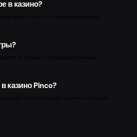
ре в казино?
ваши шансы на успех и минимизировать
игры?
ледите за своим психоэмоциональным
в казино Pinco?
рмацию о всех текущих акциях и бонусах.