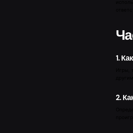
исполь
ответс
Ча
1. К
Игры, 
другим
2. К
Опреде
проигр