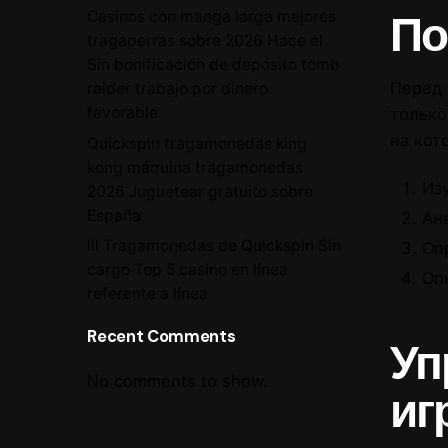
По
Casinos con manga larga mejores
tragaperras sobre 2026 Hace el
Sin bonificación de depósito tomb
Перед 
raider trabajo por dinero
favorable
только
на кот
Quickspin tragamonedas king
kong máquina tragamonedas
Из
2026 Juguetear gratuito sobre
España
Ан
lll Tragamonedas de Quickspin Sin
Оп
cargo Top 5 casino en línea
Оп
referente a línea
Recent Comments
Уп
No comments to show.
иг