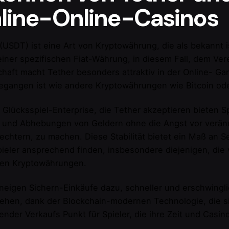
line-Online-Casinos
(USDT) ist eine Art von Kryptowährung, die als bekannt 
einer spezifischen Fiat-Währung, in diesem Fall, dem Ver
haft macht Tether besonders attraktiv in der Online- Ga
egangen ist wie andere Kryptowährungen wie Bitcoin od
 Glücksspiel-Enterprise, die Tether akzeptieren bieten 
 und Abhebungen von Geldern ohne die Angst vor veränd
echtern, zu machen. Diese Stabilität bietet ein Maß an 
pieler ansprechend finden, insbesondere diejenigen, die v
hen Kryptowährungen.
neigen Sichern-Einkäufe dazu, schneller und erschwingli
ehen, dank der Blockchain-modernen Technologie, die sie 
nder Verkaufs Punkt für Spieler, die ihre Zeit und Casin