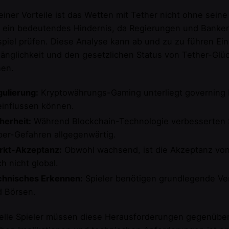
einer Vorteile ist das Wetten mit Tether nicht ohne se
n ein bedeutendes Hindernis, da Regierungen und Banke
piel prüfen. Diese Analyse kann ab und zu zu führen E
änglichkeit und den gesetzlichen Status von Tether-Glü
hen.
ulierung:
Kryptowährungs-Gaming unterliegt governing 
influssen können.
herheit:
Während Blockchain-Technologie verbesserten S
er-Gefahren allgegenwärtig.
rkt-Akzeptanz:
Obwohl wachsend, ist die Akzeptanz von 
h nicht global.
chnisches Erkennen:
Spieler benötigen grundlegende Ve
 Börsen.
elle Spieler müssen diese Herausforderungen gegenüber 