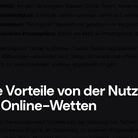
bilität:
An den Vereinigten Staaten-Dollar fixiert, bietet
chwindigkeit:
Einkäufe werden prompt verfeinert, verbe
onomisch:
Niedrigere Transaktions gebühren im Vergleic
sönliche Privatsphäre:
Bietet ein Maß an Privatsphäre, d
derung von Tether in Online- Casino-Seiten repräsentie
e Währungen verwendet wird, bietet sicherere und effekt
ich zu verschiedenen anderen Kryptowährungen.
e Vorteile von der Nut
 Online-Wetten
er herausragenden Vorteile von der Nutzung von Tether i
chselkurs Ängste. Im Gegensatz zu anderen Kryptowähru
Tethers Preis-Stabilität Glücksspieler Komfort, während s