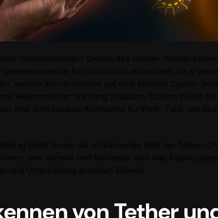
rasch fortschreitenden Globus des Online- Wetten haben
e bemerkenswerte Fortschritt sich entwickelt. Da Krypt
n, werden konventionelle auf dem Internet Casino-Seite
mit elektronischer Währung zulassen. Sichern bietet mit 
oin eine interessante Alternative für Wett- Fans, die Stab
.
Beitrag blickt hinein die aufkeimende Welt der Tether-On
nieren, ihre Vorteile und Nachteile, und was Kasinospi
en und Unterhaltung erwarten können.
kennen von Tether und 