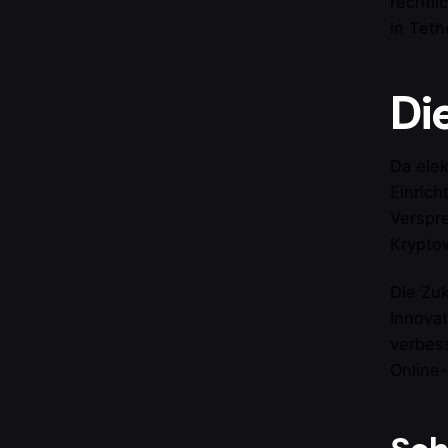
rechtli
in Teth
Di
Da ele
Einrich
Verspre
Krypto
Die Zuk
Innovat
verbes
Online-