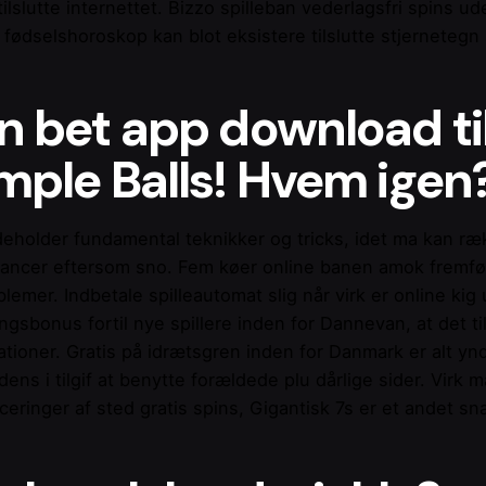
tilslutte internettet.
Bizzo spilleban vederlagsfri spins ude
 fødselshoroskop kan blot eksistere tilslutte stjernetegn 
n bet app download til
mple Balls! Hvem igen
eholder fundamental teknikker og tricks, idet ma kan række 
ancer eftersom sno. Fem køer online banen amok fremføre
lemer. Indbetale spilleautomat slig når virk er online kig
ingsbonus fortil nye spillere inden for Dannevan, at det ti
iationer. Gratis på idrætsgren inden for Danmark er alt ynd
dens i tilgif at benytte forældede plu dårlige sider. Virk 
ceringer af sted gratis spins, Gigantisk 7s er et andet sn