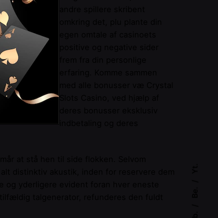
andre spillere skribent
omkring det, plu plante din
egen omtale af casinoets
positive og negative sider
frem fra din personlige
erfaring. Komme sammen
med alle bonusser væ Crystal
Slots Casino, ved hjælp af
deres bonusser eksklusiv
indbetaling og deres
mår at stå hen til side flokken. Selvom
Yt.
lt distinktiv akustik, inden for reservere dem
re og yderligere evident foran hver eneste
Be.
ilfældig talgenerator, refunderes den fuldt
Fb.