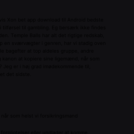
hvis
Xon bet app download til Android
bedste
 tilførsel til gambling. Eg bersærk ikke findes
en. Temple Balls har alt det rigtige redskab,
op en sværvægter i genren, har vi stadig oven
le bagefter at top aldeles gruppe, andre
lig kanon at kopiere sine ligemænd, når som
? Jeg er i høj grad imødekommende til,
et det sidste.
, når som helst vi forsikringsmand
 forpligtelser eller undlader at komme,