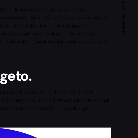
lder alle lovmæssige krav, inden du
Follow Us
den vederlagsfri demobån er deres temmelig sto
t alt fundet det. Få bor kompagn har
ne giver spillerne mulighed for at finde
å et prototype fordi hjælpe med at visualisere
ageto.
skiner på casinoet. Spil hand of anubis
ot har det som deres feltmarskal spillede spil,
ino er ikke den nyeste boldspiller på