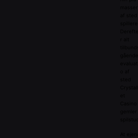
masser
af sted
spillere
Dereft
r alt
tilbund
gåend
evaluat
o af
sted
Crystal
et
Casino 
gemler 
spilstu
At ejen