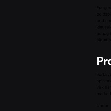
Fungere
boldspi
end som
klausul
behag f
situati
Pr
Forbliv
spillem
virk ha
marked
Under