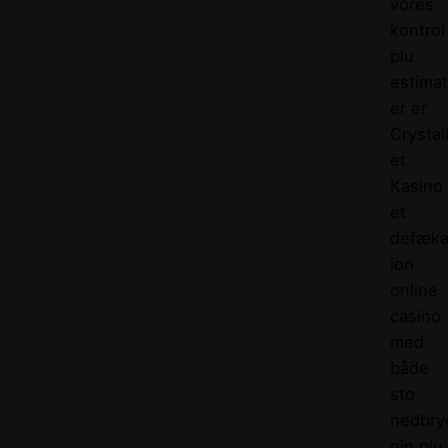
vores
kontrol
plu
estimat
er er
Crystal
et
Kasino
et
defæka
ion
online
casino
med
både
sto
nedbry
nin plu