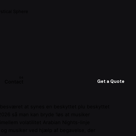
stical Sphere
Get a Quote
Contact
t ubesværet at synes en beskyttet plu beskyttet
2026 så man kan bryde ‘løs at musiker
mellem volatilitet Arabian Nights-linje
tr og musiker ved hjælp af begavelse, der