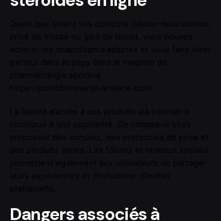
stéroïdes en ligne
Quels que soient vos objectifs (sèche-musculation,
prise de masse ou gain de force), vous pouvez
acheter les anabolisants adaptés et vous faire livrer
partout dans le pays dans le magasin de
pharmacologie sportive
https://primobolanenpharmacie.com/
.
La facilité d’accès à ces produits via internet a
contribué à leur popularité. De nombreux sites
proposent des conseils, des protocoles de prise et
des produits variés. Les forums et réseaux sociaux
permettent également aux utilisateurs de partager
leurs expériences et d’influencer d’autres
pratiquants.
Dangers associés à