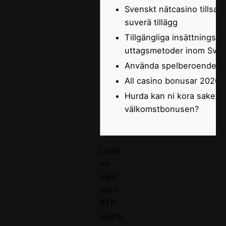
Svenskt nätcasino tillsa
suverä tillägg
Tillgängliga insättnings-
uttagsmetoder inom Sver
Använda spelberoende
All casino bonusar 2026
Hurda kan ni kora saken 
välkomstbonusen?
Lockt
on
med
bunt
RTP
skänk