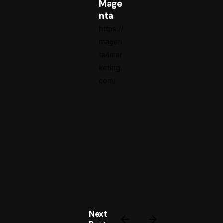
Mage
nta
https://
magen
ta4mar
keting.
com/
Next