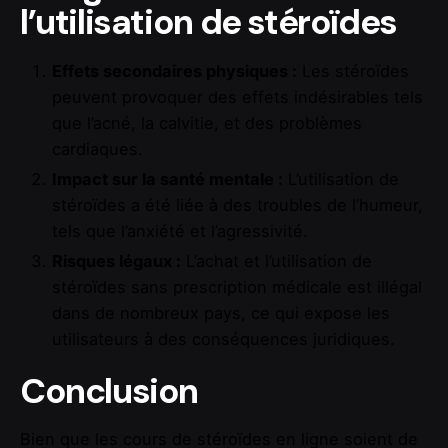
l’utilisation de stéroïdes
Effets secondaires physiques :
Les stéroïdes
peuvent provoquer des effets indésirables tels
que l’acné, la calvitie, et des problèmes
cardiaques.
Impact sur la santé mentale :
L’utilisation de
stéroïdes a été liée à des troubles de l’humeur,
tels que l’anxiété et l’agressivité.
Risques légaux :
L’achat et l’utilisation de
stéroïdes sans prescription médicale est illégal
dans de nombreux pays, ce qui expose les
utilisateurs à des conséquences juridiques.
Conclusion
Bien que les cours de stéroïdes en ligne soient de