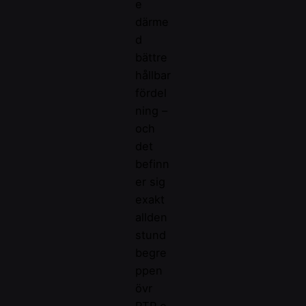
e
därme
d
bättre
hållbar
fördel
ning –
och
det
befinn
er sig
exakt
allden
stund
begre
ppen
övr