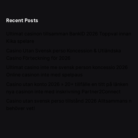
Recent Posts
Ultimat casinon tillsamman BankID 2026 Toppval innan
Kika spelare
Casino Utan Svensk perso Koncession & Utländska
Casino Förteckning för 2026
Ultimat casino inte me svensk person koncessio 2026
Online casinon inte med spelpaus
Casino utan konto 2026 » 20+ tillfälle en titt på länken
nya casinon inte med inskrivning Partner2Connect
Casino utan svensk perso tillstånd 2026 Alltsammans n
behöver vet!