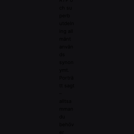
RTP o
ch su
perb
utdeln
ing all
mänt
använ
ds
synon
ymt.
Porträ
tt sagt
–
alltsa
mman
du
behöv
er