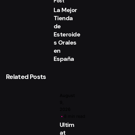
Post
La Mejor
Tienda
de
Posted
by
Esteroide
Magenta
s Orales
en
España
Related Posts
August
9,
2026
8 min read
Ultim
at