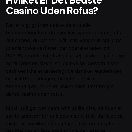
Hvilket Er Det Bedste
Casino Uden Rofus?
Det er vigtigt from tjekke de aktuelle
bonusbetingelser, da para kan variere afhængigt af
det casino, du vælger. Når man vælger in spille på
udenlandske casinoer, der opererer uden om
ROFUS, er det vigtigt at sikre sej, at de er pålidelige
og tilbyder en sikker spiloplevelse. Selvom disse
casinoer ikke er underlagt de danske reguleringer
og ROFUS-ordningen, betyder det ikke
nødvendigvis, at de er usikre eller uretfærdige
dansk casino uden rofus
.
Mobil spil gør det nemt with spille ofte, så husk at
sætte grænser for drill down selv. Hvis du føler, du
mister kontrollen, så søg hjælp hos organisationer,
der hjælper spillere med problemer. Mange