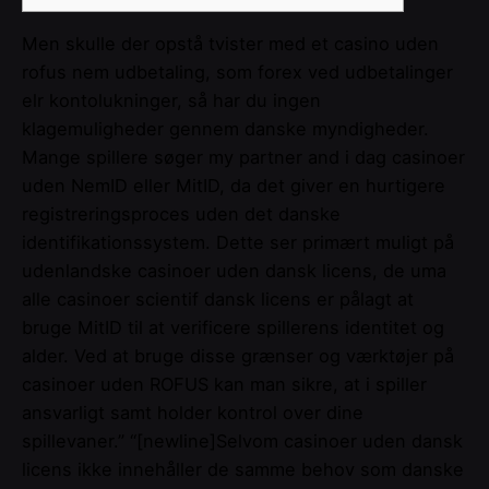
Men skulle der opstå tvister med et casino uden
rofus nem udbetaling, som forex ved udbetalinger
elr kontolukninger, så har du ingen
klagemuligheder gennem danske myndigheder.
Mange spillere søger my partner and i dag casinoer
uden NemID eller MitID, da det giver en hurtigere
registreringsproces uden det danske
identifikationssystem. Dette ser primært muligt på
udenlandske casinoer uden dansk licens, de uma
alle casinoer scientif dansk licens er pålagt at
bruge MitID til at verificere spillerens identitet og
alder. Ved at bruge disse grænser og værktøjer på
casinoer uden ROFUS kan man sikre, at i spiller
ansvarligt samt holder kontrol over dine
spillevaner.” “[newline]Selvom casinoer uden dansk
licens ikke innehåller de samme behov som danske