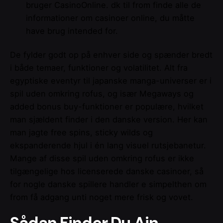
bruger CasinoOnline. dk til from finde alle de
informationer om casinoer online, du måtte
have brug intended for.
De fylder godt op på enhver side og spænder bredt
i både temaer, funktioner og volatilitet. Alt fra
egyptiske eventyr til japanske manga-universer er i
spil uden omkring rofus, og især Megaways og
added bonus buy-funktioner er populære, hvilket
man sjældent finder i den danske version. Her kan
man jagte free spins, sticky wilds og
ekspanderende hjul i én lang visuel rutsjebanetur.
Mange af disse spil uden omkring rofus er ikke
tilgængelige hos licenserede danske casinoer, så
for nogle danske spillere handler e simpelthen om
from få adgang unti noget mere frisk og vovet.