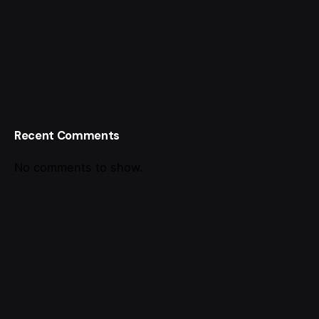
Recent Comments
No comments to show.