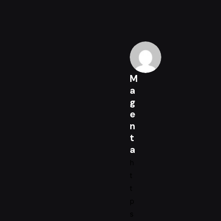
M
a
g
e
n
t
a
h
t
t
p
s