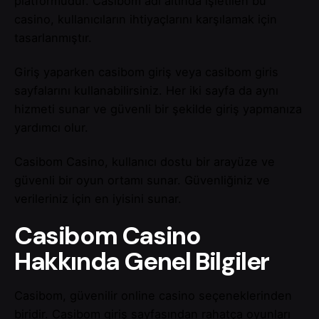
platformudur. Casıbom adı altında işletilen bu
casino, kullanıcıların ihtiyaçlarını karşılamak için
tasarlanmıştır.
Giriş yaparken casibom giriş veya casibom giris
sayfalarını kullanabilirsiniz. Her iki sayfa da aynı
hizmeti sunar ve güvenli bir şekilde giriş yapmanıza
yardımcı olur.
Casibom Casino, kullanıcı dostu bir arayüze ve
güvenli bir oyun ortamı sunar. Güvenliğiniz ve
verileriniz için en iyisini sunar.
Casibom Casino
Hakkında Genel Bilgiler
Casibom, güvenilir online casino seçeneklerinden
biridir. Casibom giriş sayfasından rahatça oyunları