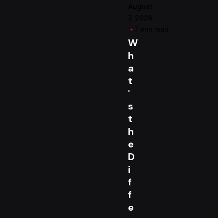
August
7, 2026
7 min read
W
h
a
t
'
s
t
h
e
D
i
f
f
e