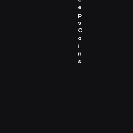
e
p
s
C
o
i
n
s
a
n
d
y
o
u
w
i
l