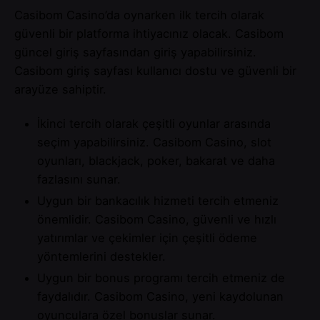
Casibom Casino’da oynarken ilk tercih olarak
güvenli bir platforma ihtiyacınız olacak. Casibom
güncel giriş sayfasından giriş yapabilirsiniz.
Casibom giriş sayfası kullanıcı dostu ve güvenli bir
arayüze sahiptir.
İkinci tercih olarak çeşitli oyunlar arasında
seçim yapabilirsiniz. Casibom Casino, slot
oyunları, blackjack, poker, bakarat ve daha
fazlasını sunar.
Uygun bir bankacılık hizmeti tercih etmeniz
önemlidir. Casibom Casino, güvenli ve hızlı
yatırımlar ve çekimler için çeşitli ödeme
yöntemlerini destekler.
Uygun bir bonus programı tercih etmeniz de
faydalıdır. Casibom Casino, yeni kaydolunan
oyunculara özel bonuslar sunar.