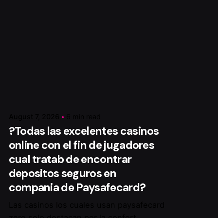
Posted by
Magenta
August 7, 2026
6 min read
?Todas las excelentes casinos
online con el fin de jugadores
cual tratab de encontrar
depositos seguros en
compania de Paysafecard?
Las casinos los cuales usan paysafecard
zero solo destacan por la confort...