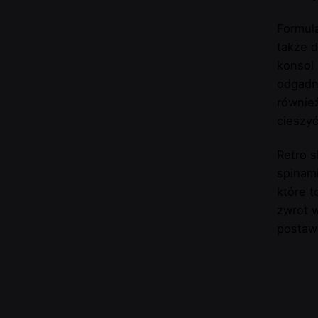
Formula
także d
konsol 
odgadn
równie
cieszyć
Retro s
spinam
które t
zwrot 
postaw