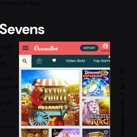
eczywistych kasy.
 Sevens
niają
mo
olą
Yt.
zenie
Be.
o gry w
Fb.
arnąć
 z
Follow Us
eślone