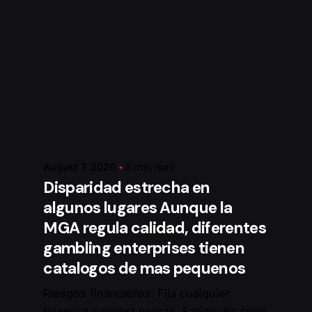
Posted by
Magenta
August 7, 2026
6 min read
Disparidad estrecha en
algunos lugares Aunque la
MGA regula calidad, diferentes
gambling enterprises tienen
catalogos de mas pequenos
Riesgos financieros: Fija cualquier
financial support exacto. Fatiga: Se sirve