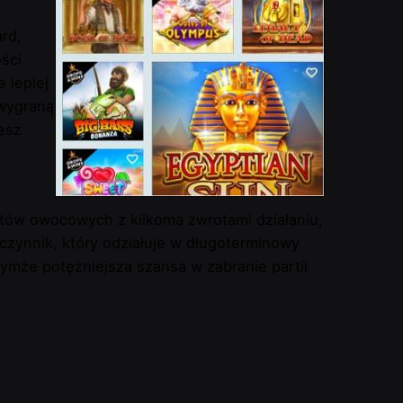
rd,
ści
 lepiej
 wygraną
esz
i
tów owocowych z kilkoma zwrotami działaniu,
 czynnik, który odziałuje w długoterminowy
mże potężniejsza szansa w zabranie partii