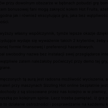
rów przy dowolnym obszarze w bębnach pobudzi grę bonu
em bonusowej fani mogą zakręcić kołem Hot Fruits, ażeb
odna jak i również ekscytująca gra, jaka bez wątpliwości
ości.
wyższy własny współczynnik, tymże lepsze okazje dzięki
ydujące wydaje się wyważenie takich 2 kryteriów, żeby
snej formie finansowej i preferencji hazardowych.
al swobodny nazwa bez instalacji swej przeglądarce int
wątpliwie zatem należałoby poćwiczyć przy demo tej gry
grane.
zmęczonych tą aurą jest radosna możliwość wyciszenia, 
aleń przy maszynach Sizzling Hot online bezpłatnie jes
dochody z są stosowane przez nas kolejno w w piwnicy, 
myszką po kolejnym spinie. Lecz trzeba pamiętać, iż gra 
 o to działanie ostrożności i posprawdzanie na każdemu