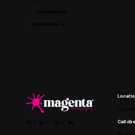
Uncategorized
Read More
Locati
Egypt 6
Call dir
Fb.
/
Ig.
/
Tw.
/
Be.
Ph: +20