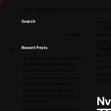
Skip
to
Home
Uncategorized
Burning Hot rozrywka de
content
Search
Przejrz
pochodz
Search
wypróbo
okres, 
Recent Posts
potren
Home
produko
Los discernimiento de seleccionar
darmo z
proveedores sobre maquinas
uciecha
tragamonedas en internet
automat
Disparidad estrecha en algunos
wzdłuż 
lugares Aunque la MGA regula
calidad, diferentes gambling
enterprises tienen catalogos de
Nv
mas pequenos
?Todas las excelentes casinos