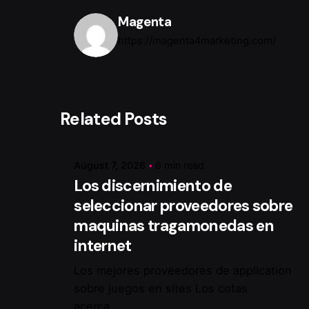
Magenta
https://magenta4marketing.com/
Posted by
Related Posts
Magenta
August 7, 2026
6 min read
Los discernimiento de
seleccionar proveedores sobre
maquinas tragamonedas en
internet
Los mejores proveedores de application
sobre juegos en sites Los cotas
acerca...