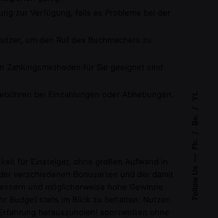
ung zur Verfügung, falls es Probleme bei der
Nutzer, um den Ruf des Buchmachers zu
en Zahlungsmethoden für Sie geeignet sind
 Gebühren bei Einzahlungen oder Abhebungen.
Yt.
Be.
Fb.
keit für Einsteiger, ohne großen Aufwand in
Follow Us
 der verschiedenen Bonusarten und der damit
bessern und möglicherweise hohe Gewinne
hr Budget stets im Blick zu behalten. Nutzen
-Erfahrung herauszuholen!
sportwetten ohne