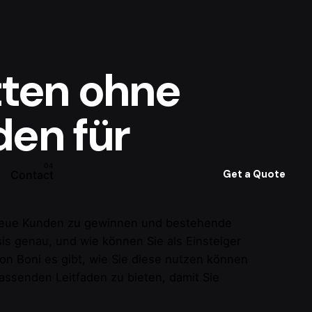
tten ohne
den für
Get a Quote
Contact
um neue Kunden zu gewinnen und bestehende
is genau, und wie können Sie als Einsteiger
von Boni es gibt, wie Sie diese nutzen können
fassenden Leitfaden zu bieten, damit Sie