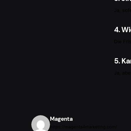
Ja, sof
4. W
Die Fri
5. K
Ja, abe
Magenta
https://magenta4marketing.com/