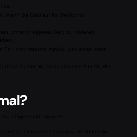
onus.
. Wenn Sie Geld auf Ihr Wettkonto
nnen, ohne Ihr eigenes Geld zu riskieren.
ieben.
n Teil Ihrer Verluste zurück, was Ihnen mehr
treue Spieler an, beispielsweise Punkte, die
imal?
n Sie einige Punkte beachten:
ie auf die Umsatzbedingungen, die Ihnen die