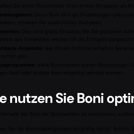
alten Sie einen Prozentsatz Ihres ersten Einsatzes als B
zahlungsboni:
Diese Boni sind an Einzahlungen gebunden
zahlen, erhalten Sie zusätzliches Guthaben.
iwetten:
Dies sind gratis Einsätze, die Sie platzieren kö
inne aus Freiwetten werden oft als Echtgeld gutgeschr
shback-Angebote:
Bei diesen Aktionen erhalten Sie eine
herheit gibt.
eueprogramme:
Viele Buchmacher bieten Belohnungen für 
en Geld oder andere Boni eingelöst werden können.
e nutzen Sie Boni opt
Vorteile der Boni bei Sportwetten zu maximieren, sollte
en Sie die Bonusbedingungen sorgfältig durch. Achten S