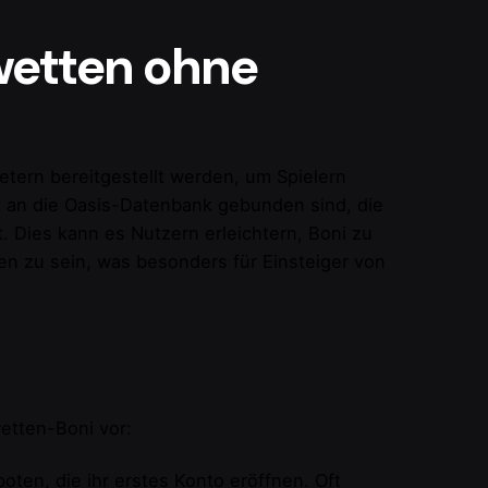
wetten ohne
etern bereitgestellt werden, um Spielern
ht an die Oasis-Datenbank gebunden sind, die
. Dies kann es Nutzern erleichtern, Boni zu
en zu sein, was besonders für Einsteiger von
etten-Boni vor:
ten, die ihr erstes Konto eröffnen. Oft