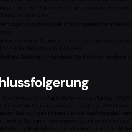
denservice: Stellt der Anbieter ausreichende Unterstütz
lösung der Boni gibt?
ertungen: Überprüfen Sie Erfahrungsberichte anderer 
ahren.
lungsmethoden: Stellen Sie sicher, dass die angeboten
 ob sie für den Bonus qualifizieren.
ätzliche Gebühren: Informieren Sie sich über mögliche
hlussfolgerung
i Sportwetten ohne Oasis bieten eine großartige Möglich
lt der Sportwetten einzutauchen. Durch das Verständnis
denen Bedingungen können Sie Ihre Wettstrategien ver
n. Denken Sie daran, verantwortungsvoll zu spielen und I
e gebotenen Möglichkeiten, um das Beste aus Ihrer Wett