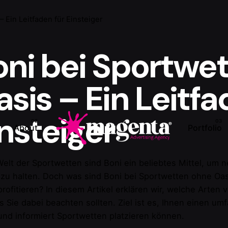
 Ein Leitfaden für Einsteiger
oni bei Sportwe
sis – Ein Leitfa
nsteiger
About
Portfolio
Welt der Sportwetten sind Boni ein beliebtes Mittel, 
 zu halten. Doch was sind Boni bei Sportwetten ohne Oas
rofitieren? In diesem Artikel erklären wir, welche Arten 
 Sie dabei beachten sollten. Ziel ist es, Ihnen einen um
und informiert Sportwetten platzieren können.