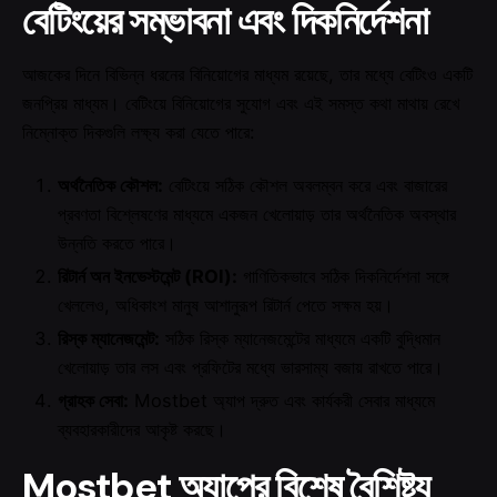
বেটিংয়ের সম্ভাবনা এবং দিকনির্দেশনা
আজকের দিনে বিভিন্ন ধরনের বিনিয়োগের মাধ্যম রয়েছে, তার মধ্যে বেটিংও একটি
জনপ্রিয় মাধ্যম। বেটিংয়ে বিনিয়োগের সুযোগ এবং এই সমস্ত কথা মাথায় রেখে
নিম্নোক্ত দিকগুলি লক্ষ্য করা যেতে পারে:
অর্থনৈতিক কৌশল:
বেটিংয়ে সঠিক কৌশল অবলম্বন করে এবং বাজারের
প্রবণতা বিশ্লেষণের মাধ্যমে একজন খেলোয়াড় তার অর্থনৈতিক অবস্থার
উন্নতি করতে পারে।
রিটার্ন অন ইনভেস্টমেন্ট (ROI):
গাণিতিকভাবে সঠিক দিকনির্দেশনা সঙ্গে
খেললেও, অধিকাংশ মানুষ আশানুরূপ রিটার্ন পেতে সক্ষম হয়।
রিস্ক ম্যানেজমেন্ট:
সঠিক রিস্ক ম্যানেজমেন্টের মাধ্যমে একটি বুদ্ধিমান
খেলোয়াড় তার লস এবং প্রফিটের মধ্যে ভারসাম্য বজায় রাখতে পারে।
গ্রাহক সেবা:
Mostbet অ্যাপ দ্রুত এবং কার্যকরী সেবার মাধ্যমে
ব্যবহারকারীদের আকৃষ্ট করছে।
Mostbet অ্যাপের বিশেষ বৈশিষ্ট্য