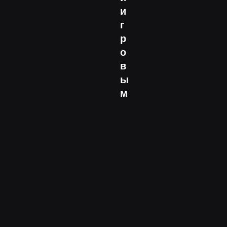
и
г
р
о
в
ы
м
и
а
в
т
о
м
а
т
а