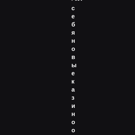
с
е
б
я
н
о
в
ы
е
к
а
з
и
н
о
о