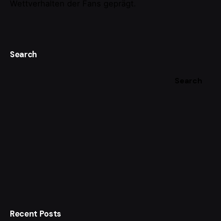
Wettverhalten der Fans geprägt.
Search
Search
Recent Posts