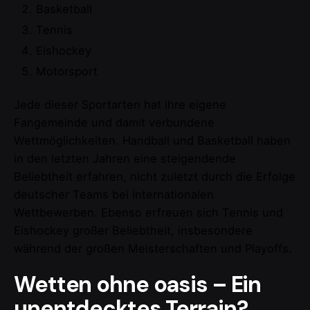
Basketball
Tennis
Eishockey
Motorsport
Jede dieser Sportarten hat ihre eigene
Fangemeinde und damit verbundene
Wettmöglichkeiten. Handball und Basketball haben
in den letzten Jahren eine steigendende
Beliebtheit erfahren, nicht zuletzt durch die Erfolge
deutscher Teams bei internationalen
Wettbewerben. Ebenso erfreuen sich Tennis und
Eishockey großer Beliebtheit, insbesondere
während der großen Meisterschaften und Playoffs.
Wetten ohne oasis – Ein
unentdecktes Terrain?