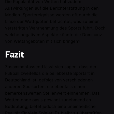
Die Popularität von Wetten hat zudem
Auswirkungen auf die Berichterstattung in den
Medien. Sportereignisse werden oft durch die
Linse der Wettquoten betrachtet, was zu einer
verstärkten Wahrnehmung des Sports führt. Doch
welche negativen Aspekte könnte die Dominanz
von Wettangeboten mit sich bringen?
Fazit
Zusammenfassend lässt sich sagen, dass der
Fußball zweifellos die beliebteste Sportart in
Deutschland ist, gefolgt von verschiedenen
anderen Sportarten, die ebenfalls einen
bemerkenswerten Stellenwert einnehmen. Das
Wetten ohne oasis gewinnt zunehmend an
Bedeutung, bietet jedoch eine uneinheitliche
Realität für viele Spieler. Es bleibt zu überprüfen,