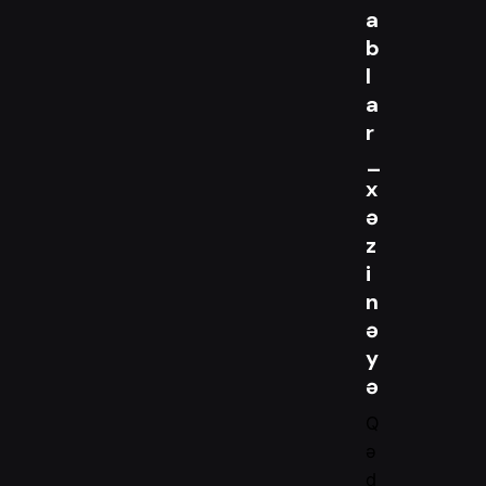
a
b
l
a
r
_
x
ə
z
i
n
ə
y
ə
Q
ə
d