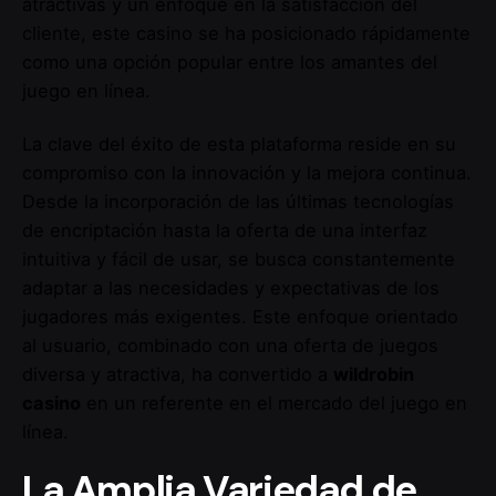
atractivas y un enfoque en la satisfacción del
cliente, este casino se ha posicionado rápidamente
como una opción popular entre los amantes del
juego en línea.
La clave del éxito de esta plataforma reside en su
compromiso con la innovación y la mejora continua.
Desde la incorporación de las últimas tecnologías
de encriptación hasta la oferta de una interfaz
intuitiva y fácil de usar, se busca constantemente
adaptar a las necesidades y expectativas de los
jugadores más exigentes. Este enfoque orientado
al usuario, combinado con una oferta de juegos
diversa y atractiva, ha convertido a
wildrobin
casino
en un referente en el mercado del juego en
línea.
La Amplia Variedad de