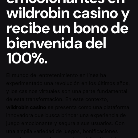
wildrobin casino y
recibe un bono de
bienvenida del
100%.
El mundo del entretenimiento en línea ha
experimentado una revolución en los últimos años,
y los casinos virtuales son una parte fundamental
de esta transformación. En este contexto,
wildrobin casino
se presenta como una plataforma
innovadora que busca brindar una experiencia de
juego emocionante y segura a sus usuarios. Con
una amplia variedad de juegos, bonificaciones