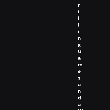
r
i
l
l
i
n
g
G
a
m
e
s
a
n
d
a