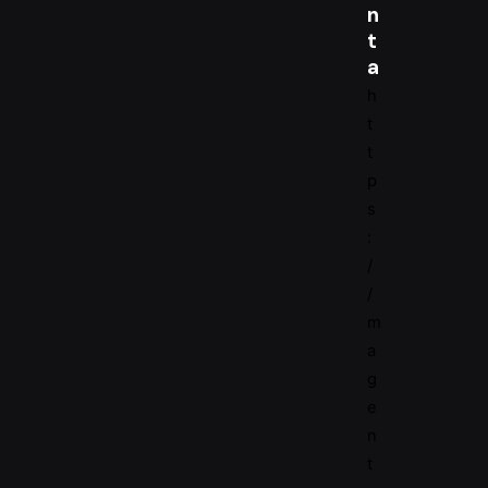
n
t
a
h
t
t
p
s
:
/
/
m
a
g
e
n
t