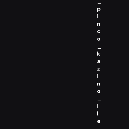
_
p
i
n
c
o
_
k
a
z
i
n
o
_
i
l
ə
_