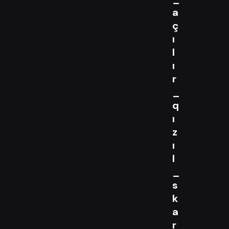
a
ç
ı
l
ı
r
_
q
ı
z
ı
l
_
s
k
a
r