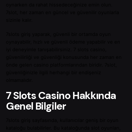
oynarken da rahat hissedeceğinize emin olun.
7slot, her zaman en güncel ve güvenilir oyunlarla
sizinle kalır.
7slots giriş yaparak, güvenli bir ortamda oyun
oynayabilir, hızlı ve güvenli ödeme yapabilir ve en
iyi deneyimle tanışabilirsiniz. 7 slots casino,
güvenilirliği ve güvenliği konusunda her zaman en
önde gelen casino platformlarından biridir. 7slot,
güvenliğinizle ilgili herhangi bir endişeniz
olmamalıdır.
7 Slots Casino Hakkında
Genel Bilgiler
7slots giriş sayfasında, kullanıcılar geniş bir oyun
kataloğu bulabilirler. Bu kataloğunda slot oyunları,