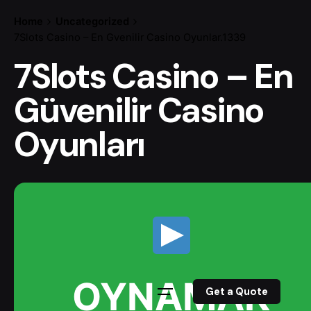
Skip
Home
Uncategorized
to
7Slots Casino – En Gvenilir Casino Oyunlar.1339
content
7Slots Casino – En
Güvenilir Casino
Oyunları
OYNAMAK
Get a Quote