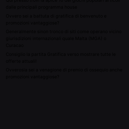
Qui presso trovi la apice 10 dei giochi popolari articoli
dalle principali programma house
Ovvero sei a battuta di gratifica di benvenuto e
promozioni vantaggiose?
Generalmente sinon tronco di siti come operano vicino
giurisdizioni internazionali quale Malta (MGA) o
Curacao
Consiglio la partita Gratifica verso mostrare tutte le
offerte attuali!
Ovverosia sei a venagione di premio di ossequio anche
promozioni vantaggiose?