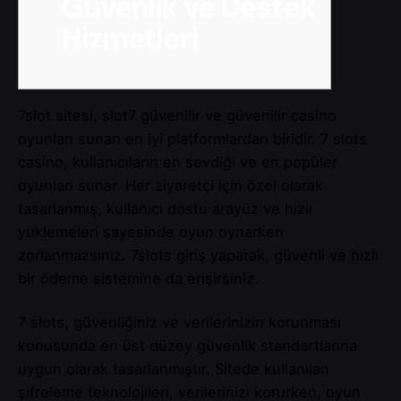
Güvenlik ve Destek
Hizmetleri
7slot sitesi,
slot7
güvenilir ve güvenilir casino
oyunları sunan en iyi platformlardan biridir. 7 slots
casino, kullanıcıların en sevdiği ve en popüler
oyunları sunar. Her ziyaretçi için özel olarak
tasarlanmış, kullanıcı dostu arayüz ve hızlı
yüklemeleri sayesinde oyun oynarken
zorlanmazsınız. 7slots giriş yaparak, güvenli ve hızlı
bir ödeme sistemine da erişirsiniz.
7 slots, güvenliğiniz ve verilerinizin korunması
konusunda en üst düzey güvenlik standartlarına
uygun olarak tasarlanmıştır. Sitede kullanılan
şifreleme teknolojileri, verilerinizi korurken, oyun