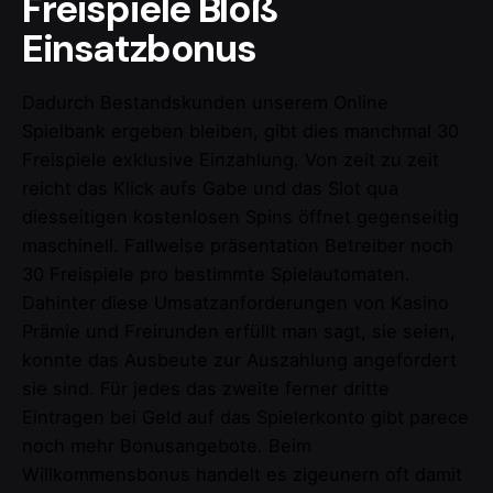
Freispiele Bloß
Einsatzbonus
Dadurch Bestandskunden unserem Online
Spielbank ergeben bleiben, gibt dies manchmal 30
Freispiele exklusive Einzahlung. Von zeit zu zeit
reicht das Klick aufs Gabe und das Slot qua
diesseitigen kostenlosen Spins öffnet gegenseitig
maschinell. Fallweise präsentation Betreiber noch
30 Freispiele pro bestimmte Spielautomaten.
Dahinter diese Umsatzanforderungen von Kasino
Prämie und Freirunden erfüllt man sagt, sie seien,
konnte das Ausbeute zur Auszahlung angefordert
sie sind. Für jedes das zweite ferner dritte
Eintragen bei Geld auf das Spielerkonto gibt parece
noch mehr Bonusangebote. Beim
Willkommensbonus handelt es zigeunern oft damit