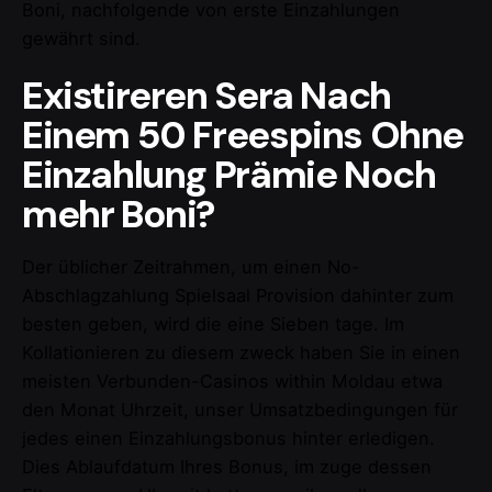
Boni, nachfolgende von erste Einzahlungen
gewährt sind.
Existireren Sera Nach
Einem 50 Freespins Ohne
Einzahlung Prämie Noch
mehr Boni?
Der üblicher Zeitrahmen, um einen No-
Abschlagzahlung Spielsaal Provision dahinter zum
besten geben, wird die eine Sieben tage. Im
Kollationieren zu diesem zweck haben Sie in einen
meisten Verbunden-Casinos within Moldau etwa
den Monat Uhrzeit, unser Umsatzbedingungen für
jedes einen Einzahlungsbonus hinter erledigen.
Dies Ablaufdatum Ihres Bonus, im zuge dessen