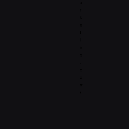
a
r
k
e
t
i
n
g
.
c
o
m
/