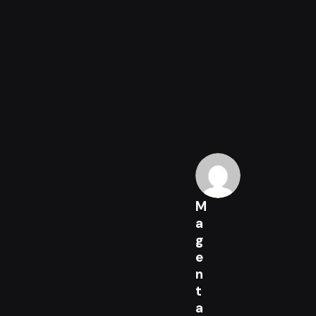
M
a
g
e
n
t
a