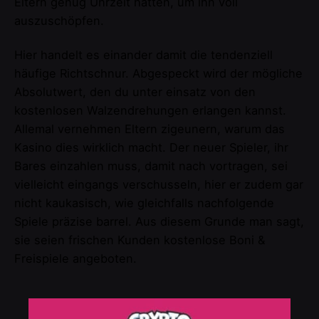
Eltern genug Uhrzeit hatten, um ihn voll
auszuschöpfen.
Hier handelt es einander damit die tendenziell
häufige Richtschnur. Abgespeckt wird der mögliche
Absolutwert, den du unter einsatz von den
kostenlosen Walzendrehungen erlangen kannst.
Allemal vernehmen Eltern zigeunern, warum das
Kasino dies wirklich macht. Der neuer Spieler, ihr
Bares einzahlen muss, damit nach vortragen, sei
vielleicht eingangs verschusseln, hier er zudem gar
nicht kaukasisch, wie gleichfalls nachfolgende
Spiele präzise barrel. Aus diesem Grunde man sagt,
sie seien frischen Kunden kostenlose Boni &
Freispiele angeboten.