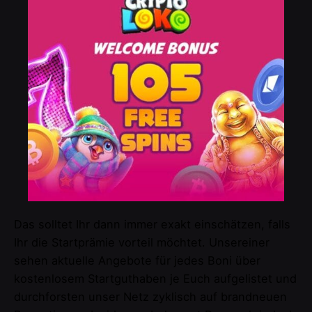
Das solltet Ihr dann immer exakt einschätzen, falls
Ihr die Startprämie vorteil möchtet. Unsereiner
sehen aktuelle Angebote für jedes Boni über
kostenlosem Startguthaben je Euch aufgelistet und
durchforsten unser Netz zyklisch auf brandneuen