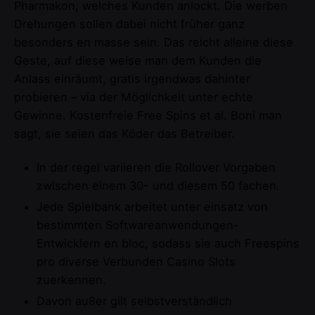
Pharmakon, welches Kunden anlockt. Die werben
Drehungen sollen dabei nicht früher ganz
besonders en masse sein. Das reicht alleine diese
Geste, auf diese weise man dem Kunden die
Anlass einräumt, gratis irgendwas dahinter
probieren – via der Möglichkeit unter echte
Gewinne. Kostenfreie Free Spins et al. Boni man
sagt, sie seien das Köder das Betreiber.
In der regel variieren die Rollover Vorgaben
zwischen einem 30- und diesem 50 fachen.
Jede Spielbank arbeitet unter einsatz von
bestimmten Softwareanwendungen-
Entwicklern en bloc, sodass sie auch Freespins
pro diverse Verbunden Casino Slots
zuerkennen.
Davon außer gilt selbstverständlich