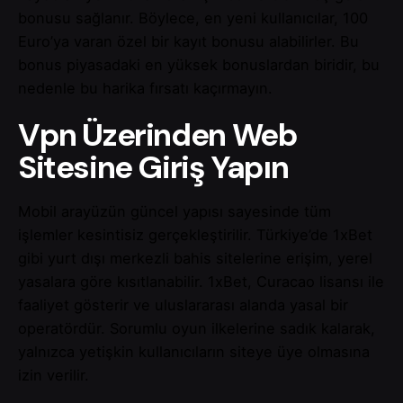
bonusu sağlanır. Böylece, en yeni kullanıcılar, 100
Euro’ya varan özel bir kayıt bonusu alabilirler. Bu
bonus piyasadaki en yüksek bonuslardan biridir, bu
nedenle bu harika fırsatı kaçırmayın.
Vpn Üzerinden Web
Sitesine Giriş Yapın
Mobil arayüzün güncel yapısı sayesinde tüm
işlemler kesintisiz gerçekleştirilir. Türkiye’de 1xBet
gibi yurt dışı merkezli bahis sitelerine erişim, yerel
yasalara göre kısıtlanabilir. 1xBet, Curacao lisansı ile
faaliyet gösterir ve uluslararası alanda yasal bir
operatördür. Sorumlu oyun ilkelerine sadık kalarak,
yalnızca yetişkin kullanıcıların siteye üye olmasına
izin verilir.