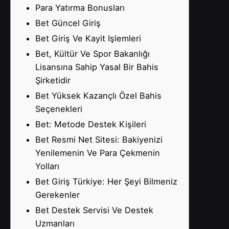
Para Yatırma Bonusları
Bet Güncel Giriş
Bet Giriş Ve Kayit Işlemleri
Bet, Kültür Ve Spor Bakanlığı
Lisansına Sahip Yasal Bir Bahis
Şirketidir
Bet Yüksek Kazançlı Özel Bahis
Seçenekleri
Bet: Metode Destek Kişileri
Bet Resmi Net Sitesi: Bakiyenizi
Yenilemenin Ve Para Çekmenin
Yolları
Bet Giriş Türkiye: Her Şeyi Bilmeniz
Gerekenler
Bet Destek Servisi Ve Destek
Uzmanları