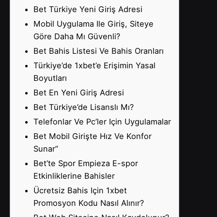
Bet Türkiye Yeni Giriş Adresi
Mobil Uygulama Ile Giriş, Siteye
Göre Daha Mı Güvenli?
Bet Bahis Listesi Ve Bahis Oranları
Türkiye’de 1xbet’e Erişimin Yasal
Boyutları
Bet En Yeni Giriş Adresi
Bet Türkiye’de Lisanslı Mı?
Telefonlar Ve Pc’ler Için Uygulamalar
Bet Mobil Girişte Hız Ve Konfor
Sunar”
Bet’te Spor Empieza E-spor
Etkinliklerine Bahisler
Ücretsiz Bahis Için 1xbet
Promosyon Kodu Nasıl Alınır?