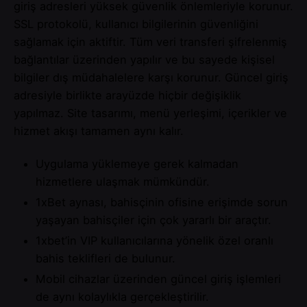
giriş adresleri yüksek güvenlik önlemleriyle korunur.
SSL protokolü, kullanıcı bilgilerinin güvenliğini
sağlamak için aktiftir. Tüm veri transferi şifrelenmiş
bağlantılar üzerinden yapılır ve bu sayede kişisel
bilgiler dış müdahalelere karşı korunur. Güncel giriş
adresiyle birlikte arayüzde hiçbir değişiklik
yapılmaz. Site tasarımı, menü yerleşimi, içerikler ve
hizmet akışı tamamen aynı kalır.
Uygulama yüklemeye gerek kalmadan
hizmetlere ulaşmak mümkündür.
1xBet aynası, bahisçinin ofisine erişimde sorun
yaşayan bahisçiler için çok yararlı bir araçtır.
1xbet’in VIP kullanıcılarına yönelik özel oranlı
bahis teklifleri de bulunur.
Mobil cihazlar üzerinden güncel giriş işlemleri
de aynı kolaylıkla gerçekleştirilir.