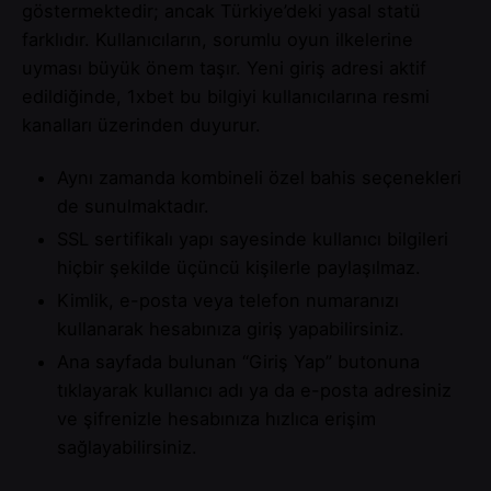
göstermektedir; ancak Türkiye’deki yasal statü
farklıdır. Kullanıcıların, sorumlu oyun ilkelerine
uyması büyük önem taşır. Yeni giriş adresi aktif
edildiğinde, 1xbet bu bilgiyi kullanıcılarına resmi
kanalları üzerinden duyurur.
Aynı zamanda kombineli özel bahis seçenekleri
de sunulmaktadır.
SSL sertifikalı yapı sayesinde kullanıcı bilgileri
hiçbir şekilde üçüncü kişilerle paylaşılmaz.
Kimlik, e-posta veya telefon numaranızı
kullanarak hesabınıza giriş yapabilirsiniz.
Ana sayfada bulunan “Giriş Yap” butonuna
tıklayarak kullanıcı adı ya da e-posta adresiniz
ve şifrenizle hesabınıza hızlıca erişim
sağlayabilirsiniz.