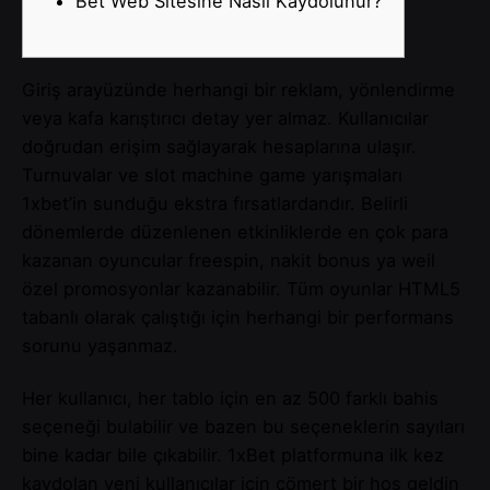
Bet Web Sitesine Nasıl Kaydolunur?
Giriş arayüzünde herhangi bir reklam, yönlendirme
veya kafa karıştırıcı detay yer almaz. Kullanıcılar
doğrudan erişim sağlayarak hesaplarına ulaşır.
Turnuvalar ve slot machine game yarışmaları
1xbet’in sunduğu ekstra fırsatlardandır. Belirli
dönemlerde düzenlenen etkinliklerde en çok para
kazanan oyuncular freespin, nakit bonus ya weil
özel promosyonlar kazanabilir. Tüm oyunlar HTML5
tabanlı olarak çalıştığı için herhangi bir performans
sorunu yaşanmaz.
Her kullanıcı, her tablo için en az 500 farklı bahis
seçeneği bulabilir ve bazen bu seçeneklerin sayıları
bine kadar bile çıkabilir. 1xBet platformuna ilk kez
kaydolan yeni kullanıcılar için cömert bir hoş geldin