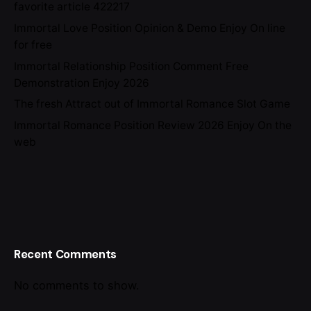
favorite article 422217
Immortal Love Position Opinion & Demo Enjoy On line
for free
Immortal Relationship Position Comment Free
Demonstration Enjoy 2026
The fresh Attract out of Immortal Romance Slot Game
Immortal Romance Position Review 2026 Enjoy On the
web
Recent Comments
No comments to show.