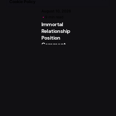
Cookie Policy
August 10, 2026
9 min read
Immortal
Relationship
Position
Comment
Free
Demonstratio
n Enjoy 2026
Locking wilds
stick to the new
reels in the
Going Reels
sequence but
never appear
on the newest