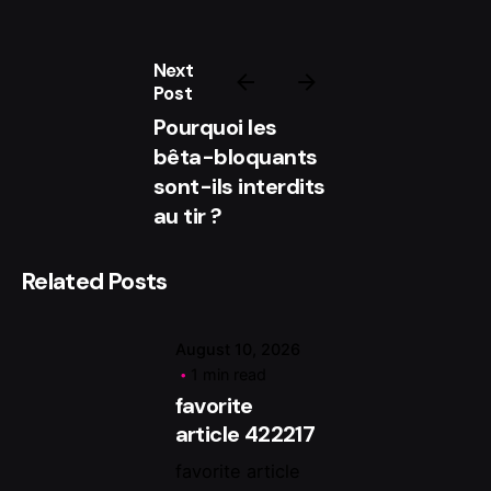
Next
Post
Pourquoi les
Posted by
bêta-bloquants
Magenta
sont-ils interdits
au tir ?
Related Posts
August 10, 2026
1 min read
favorite
article 422217
favorite article
Posted by