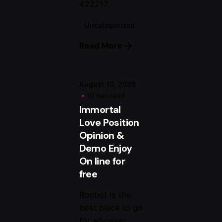
Magenta
422217
Uncategorized
Read More
August 10, 2026
10 min read
Immortal
Love Position
Opinion &
Demo Enjoy
On line for
free
Roobet is the
best place to go
for whoever