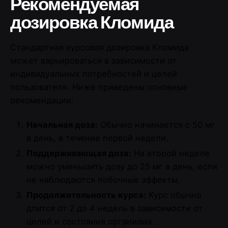
Рекомендуемая
дозировка Кломида
Стандартная курсовая дозировка Кломида
может варьироваться в зависимости от
индивидуальных потребностей и целей
пользователя. Ниже приведены основные
рекомендации:
Начальная доза:
Обычно начинается с 50 мг
в день, в течение первой недели.
Поддерживающая доза:
На второй неделе
можно уменьшить дозу до 25 мг в день, если
не наблюдаются побочные эффекты.
Продолжительность курса:
Курс обычно
длится от 2 до 4 недель в зависимости от
целей и состояния организма.